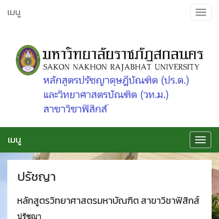
ข้าม
เมนู
Toggle
ไป
navigat
ยัง
เนื้อหา
เมนู
Toggle
navigat
ปรัชญา
หลักสูตรวิทยาศาสตรมหาบัณฑิต สาขาวิชาฟิสิกส์
ปรัชญา