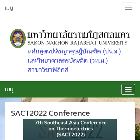
ข้าม
เมนู
Toggle
ไป
navigat
ยัง
เนื้อหา
เมนู
Toggle
navigat
SACT2022 Conference