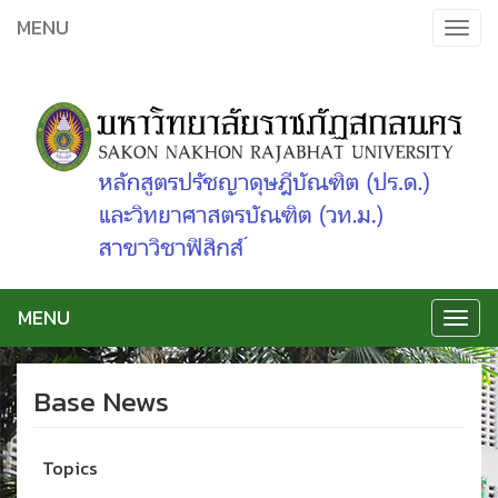
Skip
MENU
Toggle
to
navigat
content
MENU
Toggle
navigat
Base News
Topics